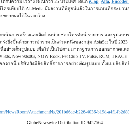
ด้รับความไว้วางใจในกว่า 25 ประเทศ ได้แก่
iCap
,
Alta
,
Encoder
ครเทียบได้ AI-Media มีผลงานที่พิสูจน์แล้วในการแทนที่กระบวน
ละขยายผลได้ในวงกว้าง
้อหา โดยเน้นการสร้างและจัดจำหน่ายช่องโทรทัศน์ รายการ และรูปแบบ
งยิ่งขึ้นด้วยการเข้าร่วมเป็นส่วนหนึ่งของกลุ่ม AsiaSat ในปี 202
้อย่างเต็มรูปแบบ เพื่อให้เป็นไปตามมาตรฐานการออกอากาศและพร้อม
W 80s, Now 90s00s, NOW Rock, Pet Club TV, Pulse, RCM, TRACE Ur
จากนี้ บริษัทยังมีลิขสิทธิ์รายการอย่างเต็มรูปแบบ ทั้งแบบลิขสิ
.com/NewsRoom/AttachmentNg/201bd6ac-b226-4036-b19d-a4f14b2d8
GlobeNewswire Distribution ID 9457564