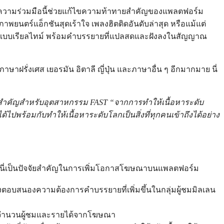
า ความร่วมมือนี้ช่วยแก้ไขความท้าทายสำคัญของแพลตฟอร์ม
็นภาพยนตร์แอ็กชันสุดเร้าใจ เพลงฮิตติดอันดับล่าสุด หรือแม้แต่
ถิ่นแบบเรียลไทม์ พร้อมคำบรรยายที่แปลสดและฝังลงในสัญญาณ
าฝรั่งเศส เยอรมัน อิตาลี ญี่ปุ่น และภาษาอื่น ๆ อีกมากมาย นี่
ครั้งสำคัญสำหรับอุตสาหกรรม FAST “จากการทำให้เนื้อหาระดับ
ปพร้อมกับทำให้เนื้อหาระดับโลกเป็นสิ่งที่ทุกคนเข้าถึงได้อย่าง
ึ้น นี่เป็นปัจจัยสำคัญในการเพิ่มโอกาสโฆษณาบนแพลตฟอร์ม
่ยังตอบสนองความต้องการคำบรรยายที่เพิ่มขึ้นในกลุ่มผู้ชมมิลเลน
พิ่มจำนวนผู้ชมและรายได้จากโฆษณา