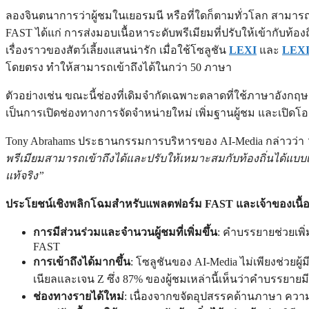
ลองจินตนาการว่าผู้ชมในเยอรมนี หรือที่ใดก็ตามทั่วโลก สามา
FAST ได้แก่ การส่งมอบเนื้อหาระดับพรีเมียมที่ปรับให้เข้ากับท้องถ
เรื่องราวของสัตว์เลี้ยงแสนน่ารัก เมื่อใช้โซลูชัน
LEXI
และ
LEXI 
โดยตรง ทำให้สามารถเข้าถึงได้ในกว่า 50 ภาษา
ตัวอย่างเช่น ขณะนี้ช่องที่เดิมจำกัดเฉพาะตลาดที่ใช้ภาษาอังกฤ
เป็นการเปิดช่องทางการจัดจำหน่ายใหม่ เพิ่มฐานผู้ชม และเปิดโ
Tony Abrahams ประธานกรรมการบริหารของ AI-Media กล่าวว่า
พรีเมียมสามารถเข้าถึงได้และปรับให้เหมาะสมกับท้องถิ่นได้แบบเ
แท้จริง”
ประโยชน์เชิงพลิกโฉมสำหรับแพลตฟอร์ม FAST และเจ้าของเนื้
การมีส่วนร่วมและจำนวนผู้ชมที่เพิ่มขึ้น
: คำบรรยายช่วยเพิ
FAST
การเข้าถึงได้มากขึ้น
: โซลูชันของ AI-Media ไม่เพียงช่วยผ
เนียลและเจน Z ซึ่ง 87% ของผู้ชมเหล่านี้เห็นว่าคำบรรยาย
ช่องทางรายได้ใหม่
: เนื่องจากขจัดอุปสรรคด้านภาษา ความ