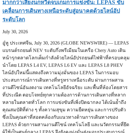
มากกว่าเสียงนกหวีดจบเกมการแข่งขัน: LEPAS ขับ
เคลื่อนการเดินทางเหนือระดับสู่อนาคตด้วยไลน์อัป
ระดับโลก
July 30, 2026
อู๋หู ประเทศจีน, July 30, 2026 (GLOBE NEWSWIRE) — LEPAS
แบรนด์รถยนต์ NEV ระดับกึ่งพรีเมียมในเครือ Chery Auto เดิน
หน้ารุกตลาดโลกเต็มกำลังด้วยไลน์อัปรถยนต์ไฟฟ้าที่ครอบคลุม
นำโดย LEPAS L4 EV, LEPAS L6 EV และ LEPAS L8 PHEV
ไลน์อัปใหม่นี้แสดงถึงความมุ่งมั่นของ LEPAS ในการมอบ
ประสบการณ์การเดินทางที่หรูหราเหนือระดับ ผ่านการผสาน
งานดีไซน์อันงดงาม เทคโนโลยีอัจฉริยะ และพื้นที่ห้องโดยสาร
ที่ประณีต ตอบโจทย์ทุกความต้องการด้านการเดินทางที่หลาก
หลายในตลาดทั่วโลก การแข่งขันที่เพิ่งปิดฉากลง ได้เน้นย้ำถึง
คุณสมบัติที่ต่าง ๆ ทั้งความสุขุม ความยืดหยุ่น และการปรับตัว
ซึ่งเป็นคุณค่าที่สอดคล้องกับแนวทางด้านการเดินทางของ
LEPAS ด้วยการผสานงานดีไซน์ เทคโนโลยี และนวัตกรรมที่ยึด
ผู้ใช้เป็นศูนย์กลาง LEPAS จึงยังคงมุ่งมั่นส่งมอบประสบการณ์