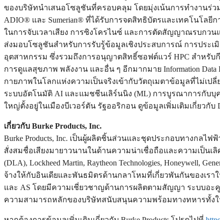
ของบริษัทนำเสนอโซลูชันที่ครอบคลุม โดยมุ่งเน้นการทำงานร่ว
ADIO® และ Sumerian® ที่ได้รับการจดสิทธิบัตรและเทคโนโลยี
ในการจับเวลาเสียง การซิงโครไนซ์ และการตัดสัญญาณรบกวนแบ
ส่งมอบโซลูชันสำหรับการรับรู้ข้อมูลเชิงประสบการณ์ การประเ
อุตสาหกรรม ซึ่งรวมถึงการอนุญาตสิทธิ์ซอฟต์แวร์ HPC สำหรับ
การดูแลสุขภาพ พลังงาน และอื่น ๆ อีกมากมาย Information Data
กายภาพในโลกแห่งความเป็นจริงเข้ากับวัตถุเมตาข้อมูลที่ไม่เปลี
ระบบอัตโนมัติ AI และแมชชีนเลิร์นนิง (ML) การบูรณาการกับ
ใหญ่ตั้งอยู่ในเมืองบีเวอร์ตัน รัฐออริกอน ดูข้อมูลเพิ่มเติมเกี่ยวกับ D
เกี่ยวกับ Burke Products, Inc.
Burke Products, Inc. เป็นผู้ผลิตชิ้นส่วนและชุดประกอบทางกล
สั่งสมชื่อเสียงมายาวนานในด้านความน่าเชื่อถือและความเป็นเลิศ
(DLA), Lockheed Martin, Raytheon Technologies, Honeywell, G
จ้างให้กับอินเดียและพันธมิตรด้านกลาโหมที่เกี่ยวพันกันของเร
และ AS โดยมีความเชี่ยวชาญด้านการผลิตตามสัญญา ระบบอะค
ความสามารถหลักของบริษัทสนับสนุนความพร้อมทางทหารทั้งในป
หากต้องการข้อมูลเพิ่มเติมเกี่ยวกับ Burke Products โปรดไปที่
http