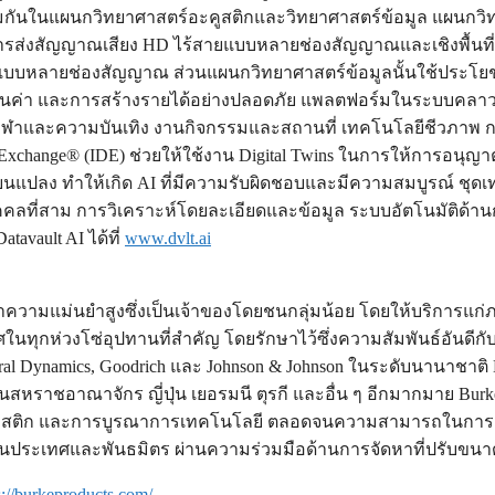
มกันในแผนกวิทยาศาสตร์อะคูสติกและวิทยาศาสตร์ข้อมูล แผนกวิท
การส่งสัญญาณเสียง HD ไร้สายแบบหลายช่องสัญญาณและเชิงพื้นท
บหลายช่องสัญญาณ ส่วนแผนกวิทยาศาสตร์ข้อมูลนั้นใช้ประโยชน
มินค่า และการสร้างรายได้อย่างปลอดภัย แพลตฟอร์มในระบบคลาวด
กีฬาและความบันเทิง งานกิจกรรมและสถานที่ เทคโนโลยีชีวภาพ กา
 Exchange® (IDE) ช่วยให้ใช้งาน Digital Twins ในการให้การอนุญ
่ยนแปลง ทำให้เกิด AI ที่มีความรับผิดชอบและมีความสมบูรณ์ ชุดเ
บุคคลที่สาม การวิเคราะห์โดยละเอียดและข้อมูล ระบบอัตโนมัต
atavault AI ได้ที่
www.dvlt.ai
ไฟฟ้าความแม่นยำสูงซึ่งเป็นเจ้าของโดยชนกลุ่มน้อย โดยให้บริกา
ในทุกห่วงโซ่อุปทานที่สำคัญ โดยรักษาไว้ซึ่งความสัมพันธ์อันดีกั
eneral Dynamics, Goodrich และ Johnson & Johnson ในระดับนานาชา
าในสหราชอาณาจักร ญี่ปุ่น เยอรมนี ตุรกี และอื่น ๆ อีกมากมาย 
ูสติก และการบูรณาการเทคโนโลยี ตลอดจนความสามารถในการออก
ระเทศและพันธมิตร ผ่านความร่วมมือด้านการจัดหาที่ปรับขนาด
s://burkeproducts.com/