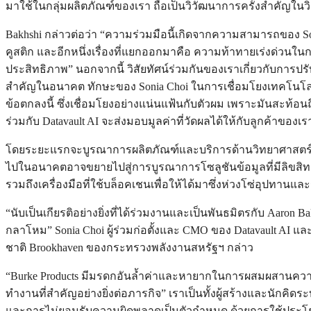
มาใช้ในกลุ่มผลิตภัณฑ์ของเรา ถือเป็นวิวัฒนาการครั้งสำคัญในวิธ
Bakhshi กล่าวต่อว่า “ความร่วมมือนี้เกิดจากความสามารถของ S
คูสติก และอีกหนึ่งเรื่องที่แยกออกมาคือ ความท้าทายเร่งด่วนใน
ประสิทธิภาพ” นอกจากนี้ วิสัยทัศน์ร่วมกันของเราเกี่ยวกับการปรับ
สำคัญในอนาคต ทักษะของ Sonia Choi ในการเชื่อมโยงเทคโนโลย
ข้อตกลงนี้ ซึ่งเชื่อมโยงอย่างแน่นแฟ้นกับตัวผม เพราะมันสะท้อนถึ
ร่วมกับ Datavault AI จะส่งมอบมูลค่าที่วัดผลได้ให้กับลูกค้า
โดยระยะแรกจะบูรณาการผลิตภัณฑ์และบริการด้านวิทยาศาสตร์อะคูสต
ไปในอนาคตอาจขยายไปสู่การบูรณาการโซลูชันข้อมูลที่มีลิขสิท
รวมถึงเครื่องมือที่ใช้บล็อคเชนเพื่อให้ได้มาซึ่งห่วงโซ่อุปทา
“นับเป็นเกียรติอย่างยิ่งที่ได้ร่วมงานและเป็นพันธมิตรกับ Aar
กลาโหม” Sonia Choi ผู้ร่วมก่อตั้งและ CMO ของ Datavault AI แ
ชาติ Brookhaven ของกระทรวงพลังงานสหรัฐฯ กล่าว
“Burke Products มีมรดกอันล้ำค่าและหายากในการผสมผสานความแม
ทำงานที่สำคัญอย่างยิ่งต่อภารกิจ” เราเป็นทั้งผู้สร้างและนักค
และการไม่ยอมรับความผิดพลาดเป็นตัวกำหนด ด้วยการใช้ประโย