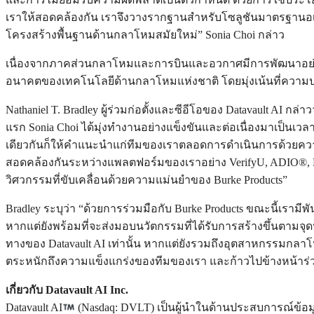
เราให้สอดคล้องกัน เราจึงวางรากฐานสำหรับโซลูชันมาตรฐานอเมริกั
โครงสร้างพื้นฐานด้านกลาโหมสมัยใหม่” Sonia Choi กล่าว
เนื่องจากภาคส่วนกลาโหมและการบินและอวกาศมีการพัฒนาอย่างรวด
อนาคตของเทคโนโลยีด้านกลาโหมแห่งชาติ โดยมุ่งเน้นที่ความ
Nathaniel T. Bradley ผู้ร่วมก่อตั้งและซีอีโอของ Datavault AI กล่
แรก Sonia Choi ได้มุ่งทำงานอย่างแข็งขันและต่อเนื่องมาเป็น
เดียวกันก็ให้คำแนะนำแก่ทีมของเราตลอดการดำเนินการด้วยความมุ
สอดคล้องกันระหว่างแพลตฟอร์มของเราอย่าง VerifyU, ADIO®, Hig
วิศวกรรมที่ขับเคลื่อนด้วยความแม่นยำของ Burke Products”
Bradley ระบุว่า “ด้วยการร่วมมือกับ Burke Products ขณะนี้เรามีพ
หากแต่ยังพร้อมที่จะส่งมอบนวัตกรรมที่ได้รับการสร้างขึ้นตามจ
ทางของ Datavault AI เท่านั้น หากแต่ยังรวมถึงอุตสาหกรรมกลาโห
ตระหนักถึงความแข็งแกร่งของทีมของเรา และก้าวไปข้างหน้าร่วมก
เกี่ยวกับ Datavault AI Inc.
Datavault AI
(Nasdaq: DVLT) เป็นผู้นำในด้านประสบการณ์ข้อ