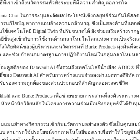
ีที่เราเข้าถึงนวัตกรรมทั่วทั้งระบบที่มีความสำคัญต่อภารกิจ
onia Choi ในการระบุและจัดผลประโยชน์เชิงกลยุทธ์ร่วมกันให้สอด
การแก้ไขปัญหาการแอบอ้างความกล้าหาญ ซึ่งเป็นสองด้านที่แตกต่าง
ใช้เทคโนโลยี Digital Twin ที่ปรับขนาดได้ ยังช่วยเสริมสร้างรากฐาน
ีขั้นสูงเข้ากับการใช้งานด้านกลาโหมในโลกแห่งความเป็นจริงแ
งวิสัยทัศน์ของผู้บริหารและนวัตกรรมที่ Burke Products มุ่งมั่นที่
ของเรา และช่วยกำหนดมาตรฐานการปฏิบัติงานใหม่ในกลุ่มกลาโหมหลาย
ิกของ Datavault AI ซึ่งรวมถึงเทคโนโลยีน้ำเสียง ADIO® ที่ได้ร
ธิ์ของ Datavault AI สำหรับการสร้างแบบจำลองฝาแฝดทางดิจิทัล 
นและรับรองความถูกต้องของส่วนประกอบที่สำคัญตลอดวงจรชีวิต
on Bakhshi และ Burke Products เพื่อช่วยขยายการผสานที่ลงตัวระห
ละหัวหน้านักวิจัยหลักในโครงการความร่วมมือเชิงกลยุทธ์ที่ได้รับ
่นยำทางวิศวกรรมเข้ากับนวัตกรรมอย่างลงตัว ซึ่งเป็นคุณสมบัติท
ิดระบบ สามารถใช้ประโยชน์จากเทคโนโลยีของเราเพื่อทำให้โซลูชันท
ชน์จากข้อมูลขั้นสูงและวิทยาศาสตร์อะคูสติกของเราในการแก้ไ