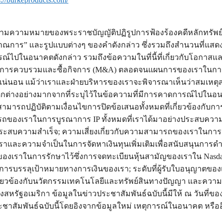
ามความหมายของพระราชบัญญัติปฏิรูปการฟ้องร้องคดีหลักทรัพย์ส่
าณการ” และรูปแบบต่างๆ ของคำดังกล่าว ซึ่งรวมถึงสำนวนที่แสดงถึง
์ไปในอนาคตดังกล่าว รวมถึงข้อความในที่นี้ที่เกี่ยวกับโอกาส
รมการควบรวมและซื้อกิจการ (M&A) ตลอดจนแผนการของเราในการบู
่นอน แม้ว่าเราและฝ่ายบริหารของเราจะพิจารณาเห็นว่าสมเหตุสมผล
กต่างอย่างมากจากที่ระบุไว้ในข้อความที่มีการคาดการณ์ไปในอนา
าไม่สามารถปฏิบัติตามเงื่อนไขการปิดข้อเสนอทั้งหมดที่เกี่ยวข้องกับ
มารถของเราในการบูรณาการ IP ทั้งหมดที่เราได้มาอย่างประสบควา
งประสบความสำเร็จ; ความเสี่ยงเกี่ยวกับความสามารถของเราในการเ
ราและความจำเป็นในการจัดหาเงินทุนเพิ่มเติมเพื่อสนับสนุนการดำเน
งเราในการรักษาไว้ซึ่งการจดทะเบียนหุ้นสามัญของเราใน Nas
รรลุเป้าหมายทางการเงินของเรา; ระดับที่ผู้รับใบอนุญาตของเ
กี่ยวข้องกับนวัตกรรมเทคโนโลยีและทรัพย์สินทางปัญญา และความเสี่
อเมริกา ข้อมูลในข่าวประชาสัมพันธ์ฉบับนี้มีให้ ณ วันที่ของข่
ะชาสัมพันธ์ฉบับนี้โดยอิงจากข้อมูลใหม่ เหตุการณ์ในอนาคต หรือ