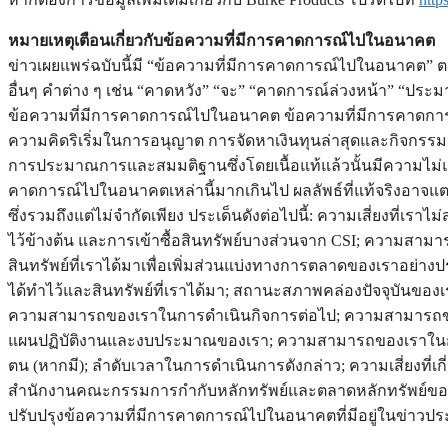
หมายเหตุเตือนเกี่ยวกับข้อความที่มีการคาดการณ์ไปในอนาคต
ข่าวเผยแพร่ฉบับนี้มี “ข้อความที่มีการคาดการณ์ไปในอนาคต” ต
อื่นๆ คำต่าง ๆ เช่น “คาดหวัง” “จะ” “คาดการณ์ล่วงหน้า” “ประม
ข้อความที่มีการคาดการณ์ไปในอนาคต ข้อความที่มีการคาดการณ
ความคิดริเริ่มในการอนุญาต การจัดหาเงินทุนล่าสุดและกิจกร
การประมาณการและสมมติฐานซึ่งโดยเนื้อแท้แล้วนั้นมีความไม่แน
คาดการณ์ไปในอนาคตเหล่านี้มากเกินไป ผลลัพธ์ที่แท้จริงอาจแต
ซึ่งรวมถึงแต่ไม่จำกัดเพียง ประเด็นดังต่อไปนี้: ความเสี่ยงที่เร
ไว้ข้างต้น และการเข้าซื้อสินทรัพย์บางส่วนจาก CSI; ความสา
สินทรัพย์ที่เราได้มาเพื่อเพิ่มส่วนแบ่งทางการตลาดของเราอย่า
ได้ทำไว้และสินทรัพย์ที่เราได้มา; สถานะสภาพคล่องปัจจุบันของเ
ความสามารถของเราในการดำเนินกิจการต่อไป; ความสามารถขอ
แผนปฏิบัติงานและงบประมาณของเรา; ความสามารถของเราในการบ
ตน (หากมี); ลำดับเวลาในการดำเนินการดังกล่าว; ความเสี่ยงที่เ
สำนักงานคณะกรรมการกำกับหลักทรัพย์และตลาดหลักทรัพย์ของสหรัฐ
ปรับปรุงข้อความที่มีการคาดการณ์ไปในอนาคตที่มีอยู่ในข่าวปร