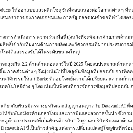
e Products ให้ออกแบบและผลิตโซลูชันที่ตอบสนองต่อโอกาสต่าง ๆ ท
อเสนอราคาของภาคเอกชนและภาครัฐ ตลอดจนคำขอที่ทำโดยตรงและท
หว่างการดำเนินการ ความร่วมมือนี้มุ่งหวังที่จะพัฒนาศักยภา
รมสิทธิ์เข้ากับทีมงานด้านการผลิตและวิศวกรรมที่มากประสบการณ์
ัตโนมัติและรองรับได้ในระดับขนาดใหญ่
กจะสูงเกิน 2.2 ล้านล้านดอลลาร์ในปี 2025 โดยงบประมาณด้านกลา
าคส่วนต่าง ๆ จึงมุ่งเน้นไปที่โซลูชันข้อมูลที่ปลอดภัย การติดตามข
นนวัติกรรมให้แก่ Burke ที่ตอบโจทย์ความได้เปรียบและความก้าว
งเทคโนโลยีต่าง ๆ โดยเน้นเป็นพิเศษที่การจัดการข้อมูลที่ปลอดภ
กี่ยวกับพันธมิตรทางธุรกิจและสัญญาอนุญาตกับ Datavault AI ที่ตอนน
งให้กับพันธมิตรด้านกลาโหมและการบินและอวกาศชั้นนำ ซึ่งรวมถึง 
และคู่ค้าต่างประเทศที่เป็นพันธมิตรกัน” ในฐานะบริษัทรับเหมาด้าน
 Datavault AI นี้เป็นก้าวสำคัญแห่งการเปลี่ยนแปลงสู่โซลูชันที