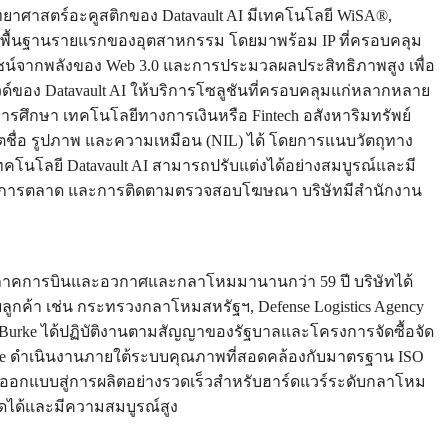
ยาศาสตร์อะคูสติกของ Datavault AI มีเทคโนโลยี WiSA®,
ี่พื้นฐานรายแรกของอุตสาหกรรม โดยมาพร้อม IP ที่ครอบคลุม
์จากพลังของ Web 3.0 และการประมวลผลประสิทธิภาพสูง เพื่อ
์ของ Datavault AI ให้บริการโซลูชันที่ครอบคลุมแก่หลากหลาย
รศึกษา เทคโนโลยีทางการเงินหรือ Fintech อสังหาริมทรัพย์
าตชื่อ รูปภาพ และความเหมือน (NIL) ได้ โดยการแนบวัตถุทาง
ทคโนโลยี Datavault AI สามารถปรับแต่งได้อย่างสมบูรณ์และมี
ิด้านการตลาด และการติดตามตรวจสอบโฆษณา บริษัทมีสำนักงาน
รแก่ภาคการบินและอวกาศและกลาโหมมานานกว่า 59 ปี บริษัทได้
บลูกค้า เช่น กระทรวงกลาโหมสหรัฐฯ, Defense Logistics Agency
ติ Burke ได้ปฏิบัติงานตามสัญญาของรัฐบาลและโครงการจัดซื้อจัด
Burke ดำเนินงานภายใต้ระบบคุณภาพที่สอดคล้องกับมาตรฐาน ISO
แบบสู่การผลิตอย่างรวดเร็วสำหรับฮาร์ดแวร์ระดับกลาโหม
ได้และมีความสมบูรณ์สูง