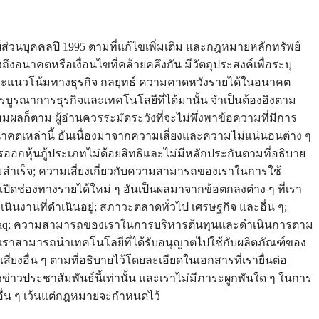
วนบุคคลปี 1995 ตามที่แก้ไขเพิ่มเติม และกฎหมายหลักทรัพย์
อนาคตหรือเงื่อนไขที่คล้ายคลึงกัน มีวัตถุประสงค์เพื่อระบุ
และแนวโน้มทางธุรกิจ กลยุทธ์ ความคาดหวังรายได้ในอนาคต
รณาการธุรกิจและเทคโนโลยีที่ได้มานั้น จำเป็นต้องอิงตาม
ก็ตาม ผู้อ่านควรระมัดระวังที่จะไม่พึ่งพาข้อความที่มีการ
คตเหล่านี้ อันเนื่องมาจากความเสี่ยงและความไม่แน่นอนต่าง ๆ
การออกหุ้นกู้ประเภทไม่ด้อยสิทธิและไม่มีหลักประกันตามที่อธิบาย
มสำเร็จ; ความเสี่ยงเกี่ยวกับความสามารถของเราในการใช้
ปิดช่องทางรายได้ใหม่ ๆ อันเป็นผลมาจากข้อตกลงต่าง ๆ ที่เรา
ินงานที่ดำเนินอยู่; สภาวะตลาดทั่วไป เศรษฐกิจ และอื่น ๆ;
daq; ความสามารถของเราในการบริหารต้นทุนและดำเนินการตาม
ราสามารถนำเทคโนโลยีที่ได้รับอนุญาตไปใช้กับผลิตภัณฑ์ของ
ยงอื่น ๆ ตามที่อธิบายไว้โดยละเอียดในเอกสารที่เรายื่นต่อ
าวประชาสัมพันธ์นี้เท่านั้น และเราไม่มีภาระผูกพันใด ๆ ในการ
อื่น ๆ เว้นแต่กฎหมายจะกำหนดไว้