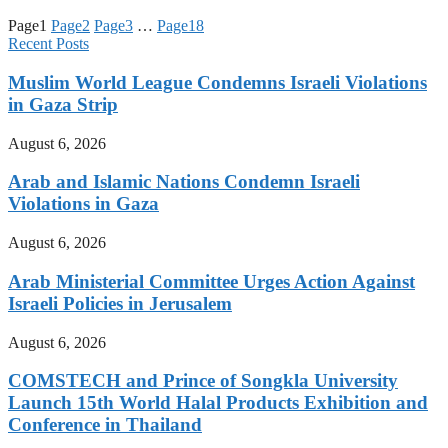
Page
1
Page
2
Page
3
…
Page
18
Recent Posts
Muslim World League Condemns Israeli Violations
in Gaza Strip
August 6, 2026
Arab and Islamic Nations Condemn Israeli
Violations in Gaza
August 6, 2026
Arab Ministerial Committee Urges Action Against
Israeli Policies in Jerusalem
August 6, 2026
COMSTECH and Prince of Songkla University
Launch 15th World Halal Products Exhibition and
Conference in Thailand