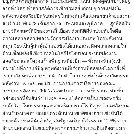
ปัญหาสภาพภูมิอากาศ TERA-Award ในปีนี้ได้ดึงดูดนักประดิษฐ์
จากทั่วโลก ทำลายสถิติการเข้าร่วมครั้งก่อน ๆ การแข่งขัน
พลังงานอัจฉริยะปิดรับสมัครในช่วงต้นเดือนเมษายนด้วยผลงาน
ส่งเข้าแข่งขัน 785 ชิ้นจาก 76 ประเทศและภูมิภาค — สูงที่สุดใน
ประวัติศาสตร์สี่ปีของงานนี้ เบื้องหลังสถิติที่น่าประทับใจคือ
ความหลากหลายของนวัตกรรมในหกประเภท โดยพลังงาน
หมุนเวียนเป็นผู้นำ ผู้เข้าแข่งขันได้เสนอแนวคิดหลากหลายใน
ด้านเชื้อเพลิงสีเขียว เทคโนโลยีไฮโดรเจน ระบบพลังงาน
อัจฉริยะ และโครงสร้างพื้นฐานที่ยั่งยืน — ทั้งหมดนั้นมุ่งเป้า
หมายไปที่การแก้ปัญหาพลังงานที่เร่งด่วนที่สุดของโลก “สิ่งที่
เรากำลังเห็นคือการรวมตัวกันทั่วโลกที่น่าทึ่งในด้านนวัตกรรม
พลังงาน” Alan Chan ประธานกรรมการบริหารของคณะ
กรรมการจัดงาน TERA-Award กล่าว “การเข้าร่วมที่เพิ่มขึ้น
อย่างมากนี้ยืนยันว่า TERA-Award ได้กลายเป็นแพลตฟอร์ม
ระดับโลกในการระบุและส่งเสริมการแก้ไขปัญหาด้านพลังงาน
สำหรับอนาคต” ขอบเขตระดับนานาชาติของการแข่งขันได้
ขยายตัวอย่างมีนัยสำคัญ สหรัฐอเมริกามีส่วนร่วม 12.5% ของ
จำนวนผลงาน ในขณะที่สหราชอาณาจักรและอินเดียตามมา