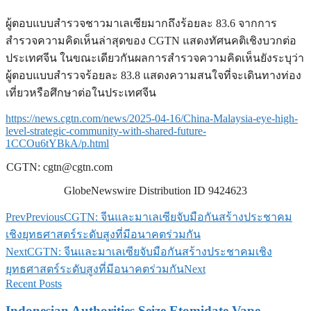
ผู้ตอบแบบสำรวจชาวมาเลเซียมากถึงร้อยละ 83.6 จากการ
สำรวจความคิดเห็นล่าสุดของ CGTN แสดงทัศนคติเชิงบวกต่อ
ประเทศจีน ในขณะเดียวกันผลการสำรวจความคิดเห็นยังระบุว่า
ผู้ตอบแบบสำรวจร้อยละ 83.8 แสดงความสนใจที่จะเดินทางท่อง
เที่ยวหรือศึกษาต่อในประเทศจีน
https://news.cgtn.com/news/2025-04-16/China-Malaysia-eye-high-
level-strategic-community-with-shared-future-
1CCOu6tYBkA/p.html
CGTN:
cgtn@cgtn.com
GlobeNewswire Distribution ID 9424623
Prev
Previous
CGTN: จีนและมาเลเซียจับมือกันสร้างประชาคม
เชิงยุทธศาสตร์ระดับสูงที่มีอนาคตร่วมกัน
Next
CGTN: จีนและมาเลเซียจับมือกันสร้างประชาคมเชิง
ยุทธศาสตร์ระดับสูงที่มีอนาคตร่วมกัน
Next
Recent Posts
Indonesian Authorities Seize Etomidate Vape