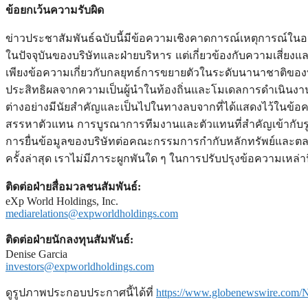
ข้อยกเว้นความรับผิด
ข่าวประชาสัมพันธ์ฉบับนี้มีข้อความเชิงคาดการณ์เหตุการณ์ใ
ในปัจจุบันของบริษัทและฝ่ายบริหาร แต่เกี่ยวข้องกับความเสี่ยง
เพียงข้อความเกี่ยวกับกลยุทธ์การขยายตัวในระดับนานาชาติของ
ประสิทธิผลจากความเป็นผู้นำในท้องถิ่นและโมเดลการดำเนินงาน
ต่างอย่างมีนัยสำคัญและเป็นไปในทางลบจากที่ได้แสดงไว้ใ
สรรหาตัวแทน การบูรณาการทีมงานและตัวแทนที่สำคัญเข้ากับรูปแ
การยื่นข้อมูลของบริษัทต่อคณะกรรมการกำกับหลักทรัพย์และต
ครั้งล่าสุด เราไม่มีภาระผูกพันใด ๆ ในการปรับปรุงข้อความเหล่
ติดต่อฝ่ายสื่อมวลชนสัมพันธ์
:
eXp World Holdings, Inc.
mediarelations@expworldholdings.com
ติดต่อฝ่ายนักลงทุนสัมพันธ์
:
Denise Garcia
investors@expworldholdings.com
ดูรูปภาพประกอบประกาศนี้ได้ที่
https://www.globenewswire.com/