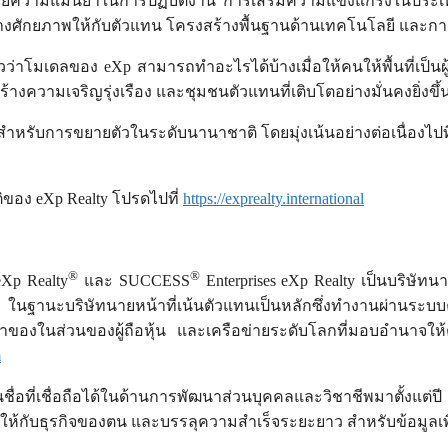
วยความแม่นยำในการปฏิบัติงาน การเสริมความแข็งแกร่งในประเทศท
งศักยภาพให้กับตัวแทน โครงสร้างพื้นฐานด้านเทคโนโลยี และการด
ว่าโมเดลของ eXp สามารถทำอะไรได้บ้างเมื่อให้คนให้พื้นที่เป็นผู้นำ
างความเจริญรุ่งเรือง และชุมชนตัวแทนที่เติบโตอย่างมั่นคงยิ่งขึ้
สุดสำหรับการขยายตัวในระดับนานาชาติ โดยมุ่งเน้นอย่างต่อเนื่องไ
ของ eXp Realty โปรดไปที่
https://exprealty.international
®
®
eXp Realty
และ SUCCESS
Enterprises eXp Realty เป็นบริษัทน
y ในฐานะบริษัทนายหน้าที่เน้นตัวแทนเป็นหลักซึ่งทำงานผ่านระบ
งในส่วนของผู้ถือหุ้น และเครือข่ายระดับโลกที่มอบอำนาจให้ตัว
m
ชื่อที่เชื่อถือได้ในด้านการพัฒนาส่วนบุคคลและวิชาชีพมาตั้งแต่
โตให้กับธุรกิจของตน และบรรลุความสำเร็จระยะยาว สำหรับข้อมูลเพ