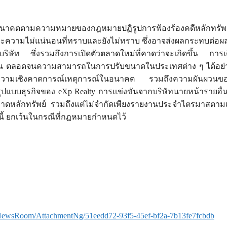
นอนาคตตามความหมายของกฎหมายปฏิรูปการฟ้องร้องคดีหลักทรัพย์ส
และความไม่แน่นอนที่ทราบและยังไม่ทราบ ซึ่งอาจส่งผลกระทบต่อผลลัพ
บริษัท ซึ่งรวมถึงการเปิดตัวตลาดใหม่ที่คาดว่าจะเกิดขึ้น การ
 ตลอดจนความสามารถในการปรับขนาดในประเทศต่าง ๆ ได้อย่างยั่งยื
นข้อความเชิงคาดการณ์เหตุการณ์ในอนาคต รวมถึงความผันผวนข
บบธุรกิจของ eXp Realty การแข่งขันจากบริษัทนายหน้ารายอื่น ๆ 
ลาดหลักทรัพย์ รวมถึงแต่ไม่จำกัดเพียงรายงานประจำไตรมาสตา
านี้ ยกเว้นในกรณีที่กฎหมายกำหนดไว้
NewsRoom/AttachmentNg/51eedd72-93f5-45ef-bf2a-7b13fe7fcbdb