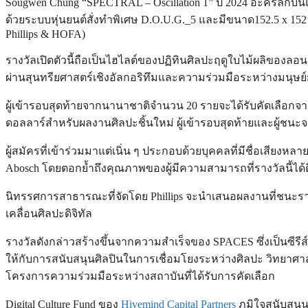
Sougwen Chung “SPECTRAL – Oscillation 1” ปี 2024 อะคริลิกบนแผ
ด้วยระบบหุ่นยนต์สั่งทำพิเศษ D.O.U.G._5 และมีขนาด152.5 x 152 
Phillips & HOFA)
รางวัลเปิดตัวนี้ถือเป็นไฮไลต์ของปฏิทินศิลปะฤดูใบไม้ผลิของลอ
ผ่านสุนทรียศาสตร์เชิงอัลกอริทึมและความร่วมมือระหว่างมนุษย์
ผู้เข้ารอบสุดท้ายจากนานาชาติจำนวน 20 รายจะได้รับคัดเลือก
ดอลลาร์สำหรับผลงานศิลปะชิ้นใหม่ ผู้เข้ารอบสุดท้ายและผู้ชนะ
ผู้สมัครที่เข้าร่วมมาแต่เนิ่น ๆ ประกอบด้วยบุคคลที่มีชื่อเสีย
Abosch โดยตอกย้ำถึงคุณภาพของผู้มีความสามารถที่รางวัลนี้ได้ด
นิทรรศการสาธารณะที่จัดโดย Phillips จะนำเสนอผลงานที่ชนะรา
เคลื่อนศิลปะดิจิทัล
รางวัลดังกล่าวสร้างขึ้นจากความสำเร็จของ SPACES ซึ่งเป็นซีรีส์
ให้กับการสนับสนุนศิลปินในการเชื่อมโยงระหว่างศิลปะ วิทยาศา
โครงการความร่วมมือระหว่างสถาบันที่ได้รับการคัดเลือก
Digital Culture Fund ของ
Hivemind Capital Partners
ภูมิใจสนับสนุน 