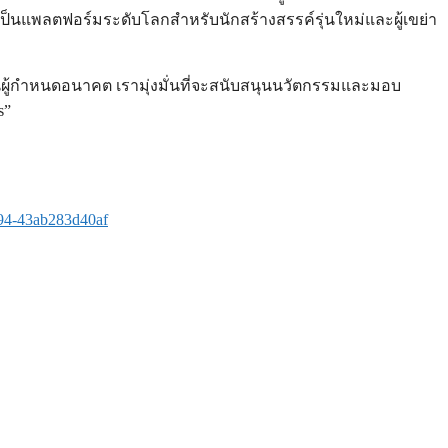
งเป็นแพลตฟอร์มระดับโลกสำหรับนักสร้างสรรค์รุ่นใหม่และผู้เขย่า
่เป็นผู้กำหนดอนาคต เรามุ่งมั่นที่จะสนับสนุนนวัตกรรมและมอบ
s”
94-43ab283d40af