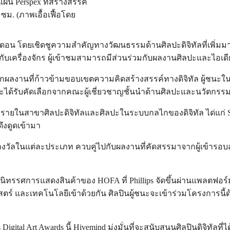
่น Perspex ที่สร้างสรรค์
ซม. (ภาพเอื้อเฟื้อโดย
นดอน โดยเชิดชูความสำคัญทางวัฒนธรรมด้านศิลปะดิจิทัลที่เพิ่มมา
กับเครื่องจักร ผู้เข้าชมสามารถมีส่วนร่วมกับผลงานศิลปะและไอเด
จากผลงานที่ก้าวข้ามขอบเขตความคิดสร้างสรรค์ทางดิจิทัล ผู้ชน
จะได้รับคัดเลือกจากคณะผู้เชี่ยวชาญชั้นนำด้านศิลปะและนวัตกรร
งหลายรายในสาขาศิลปะดิจิทัลและศิลปะในระบบกลไกของดิจิทัล ได่แก่ 
ึงดูดเข้ามา
งวัลในแต่ละประเภท ควบคู่ไปกับผลงานที่คัดสรรมาจากผู้เข้ารอ
นิทรรศการแสดงสินค้าของ HOFA ที่ Phillips จัดขึ้นผ่านแพลตฟอร์มนิท
สตร์ และเทคโนโลยีเข้าด้วยกัน ศิลปินผู้ชนะจะเข้าร่วมโครงการ
Digital Art Awards นี้ Hivemind มุ่งมั่นที่จะสนับสนุนศิลปินดิจิทั