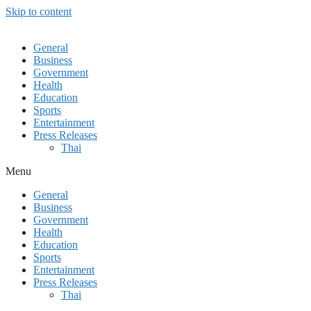
Skip to content
General
Business
Government
Health
Education
Sports
Entertainment
Press Releases
Thai
Menu
General
Business
Government
Health
Education
Sports
Entertainment
Press Releases
Thai