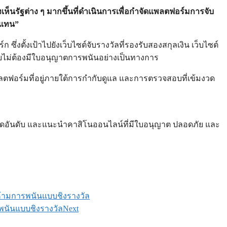
เห็นรัฐต่าง
ๆ
มากขึ้นที่ดำเนินการเพื่อกำจัดแพลตฟอร์มการจับ
คแทน
”
ึ่งตั้งเป้าไปยังเว็บไซต์จับรางวัลที่รองรับสองสกุลเงิน เว็บไซต์
้โดยไม่ต้องมีใบอนุญาตการพนันอย่างเป็นทางการ
ตฟอร์มที่อยู่ภายใต้การกำกับดูแล และการตรวจสอบที่เข้มงวด
บ จัดอันดับ และแนะนำคาสิโนออนไลน์ที่มีใบอนุญาต ปลอดภัย และ
รห้ามการพนันแบบชิงรางวัล
รพนันแบบชิงรางวัล
Next