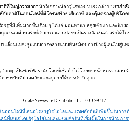
าติที่ใหญ่กว่ามาก
”
นักวิเคราะห์อาวุโสของ MDC กล่าว
“
เรากำลัง
กับคาสิโนออนไลน์ที่มีโครงสร้าง
เสียภาษี
และคุ้มครองผู้บริโภ
ี่มีเพิ่มมากขึ้นเรื่อย ๆ ได้แก่ มอนทานา หลุยเซียนา และนิวยอร์ก ซ
อสกุลเงินเสมือนจริงที่สามารถแลกเปลี่ยนเป็นรางวัลเงินสดจริงได
เปลี่ยนแปลงรูปแบบการตลาดแบบพันธมิตร การย้ายผู้เล่นไปสู่แพล
y Group เป็นพอร์ทัลระดับโลกที่เชื่อถือได้ โดยทำหน้าที่ตรวจสอ
รณ์การพนันที่ปลอดภัยและอยู่ภายใต้การกำกับดูแล
GlobeNewswire Distribution ID 1001099717
ิโนออนไลน์ที่เสนอโดยรัฐโอไฮโอและแรงผลักดันที่เพิ่มขึ้นในกา
ลน์ที่เสนอโดยรัฐโอไฮโอและแรงผลักดันที่เพิ่มขึ้นในการห้ามกา