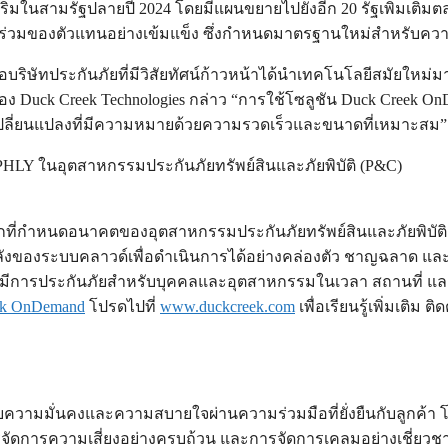
ิ่มในสามรัฐปลายปี 2024 โดยมีแผนขยายไปยังอีก 20 รัฐเพิ่มเติมต
ร่วมของตัวแทนอย่างเข้มแข็ง ซึ่งกำหนดมาตรฐานใหม่สำหรับความเ
ด้เมื่อบริษัทประกันภัยที่มีวิสัยทัศน์ก้าวหน้าได้นำเทคโนโลยีสมัยใ
uck Creek Technologies กล่าว “การใช้โซลูชัน Duck Creek OnDem
อบการเปลี่ยนแปลงที่มีความหมายด้วยความรวดเร็วและขนาดที่เหมาะสม”
PHLY ในอุตสาหกรรมประกันภัยทรัพย์สินและภัยพิบัติ (P&C)
บโลกที่กำหนดอนาคตของอุตสาหกรรมประกันภัยทรัพย์สินและภัยพิบัติ
งของระบบคลาวด์เพื่อดำเนินการได้อย่างคล่องตัว ชาญฉลาด และเป
รมีการประกันภัยสำหรับบุคคลและอุตสาหกรรมในเวลา สถานที่ และวิ
ek OnDemand
โปรดไปที่
www.duckcreek.com
เพื่อเรียนรู้เพิ่มเติม
) มอบความมั่นคงและความสบายใจผ่านความร่วมมือที่ยั่งยืนกับลูกค้
ารจัดการความเสี่ยงอย่างครบถ้วน และการจัดการเคลมอย่างเชี่ย